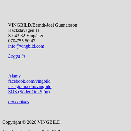
VINGBILD/Berndt-Joel Gunnarsson
Hackstavägen 11
S-643 32 Vingåker
070-755 50 47
info@vingbild.com
Logga in
Alamy
facebook.com/vingbild
instagram.com/vingbild
SOS (Söder Om Sjön)
om cookies
Copyright © 2026 VINGBILD.