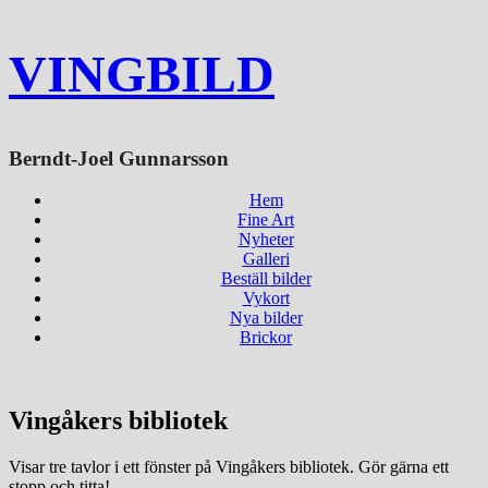
VINGBILD
Berndt-Joel Gunnarsson
Hem
Fine Art
Nyheter
Galleri
Beställ bilder
Vykort
Nya bilder
Brickor
Vingåkers bibliotek
Visar tre tavlor i ett fönster på Vingåkers bibliotek. Gör gärna ett
stopp och titta!