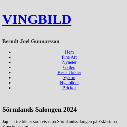
VINGBILD
Berndt-Joel Gunnarsson
Hem
Fine Art
Nyheter
Galleri
Beställ bilder
Vykort
Nya bilder
Brickor
Sörmlands Salongen 2024
Jag har tre bilder som visas på Sörmlandssalongen på Eskilstuna
Konstmuseum